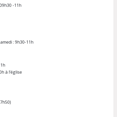
 09h30 -11h
 samedi : 9h30-11h
11h
h à l’église
17h50)