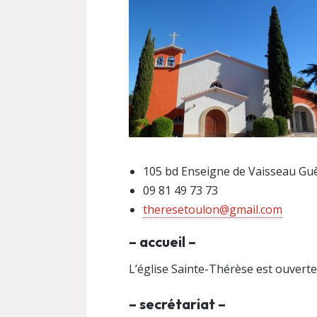
105 bd Enseigne de Vaisseau Gu
09 81 49 73 73
theresetoulon@gmail.com
– accueil –
L’église Sainte-Thérèse est ouvert
– secrétariat –