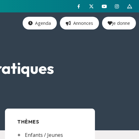
Agenda
Annonces
Je donne
ratiques
THÈMES
Enfants / Jeunes